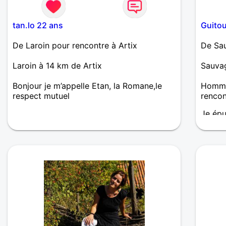
tan.lo 22 ans
Guito
De Laroin pour rencontre à Artix
De Sau
Laroin à 14 km de Artix
Sauvag
Bonjour je m’appelle Etan, la Romane,le
Homme
respect mutuel
renco
Je épu