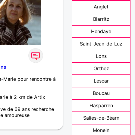
Anglet
Biarritz
Hendaye
Saint-Jean-de-Luz
Lons
ans
Orthez
e-Marie pour rencontre à
Lescar
Boucau
arie à 2 km de Artix
Hasparren
ve de 69 ans recherche
e amoureuse
Salies-de-Béarn
e, sociable, avec de
Monein
it rencontrer son