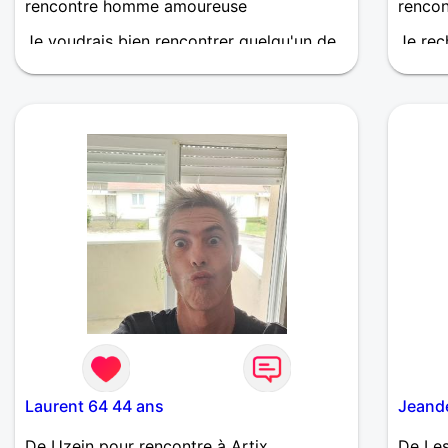
rencontre homme amoureuse
renco
Je voudrais bien rencontrer quelqu'un de
Je re
simple, gentil, qui aime vivre et profiter de
partag
la vie. S'il aime l'équitation c'est un plus
la vanl
mais dans tous les cas contactez-moi la
diversité des passions et des goûts ne me
dérange pas.
Laurent 64 44 ans
Jeand
De Uzein pour rencontre à Artix
De Les