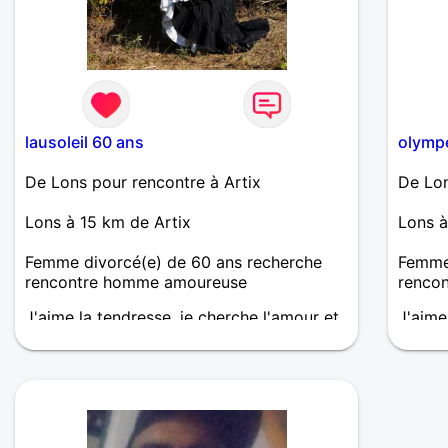
lausoleil 60 ans
olymp
De Lons pour rencontre à Artix
De Lon
Lons à 15 km de Artix
Lons à
Femme divorcé(e) de 60 ans recherche
Femme 
rencontre homme amoureuse
renco
J'aime la tendresse, je cherche l'amour et
J'aime
non une aventure, pas sérieux s'abstenir.
m'inté
soirée