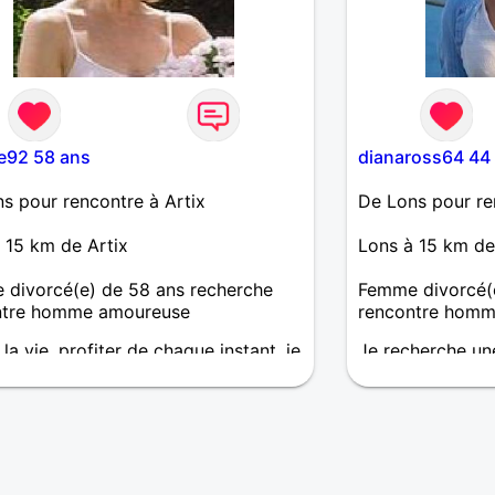
e92 58 ans
dianaross64 44
s pour rencontre à Artix
De Lons pour re
 15 km de Artix
Lons à 15 km de
divorcé(e) de 58 ans recherche
Femme divorcé(e
ntre homme amoureuse
rencontre homm
 la vie, profiter de chaque instant, je
Je recherche un
resse à tout, vélo, balades, ciné,
de l'humour, ent
s entre amis etc.
spontanée et ave
à deux.