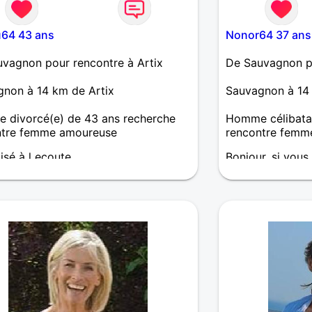
u64 43 ans
Nonor64 37 ans
vagnon pour rencontre à Artix
De Sauvagnon po
non à 14 km de Artix
Sauvagnon à 14 
 divorcé(e) de 43 ans recherche
Homme célibatai
ntre femme amoureuse
rencontre femm
isé à l ecoute
Bonjour, si vous
informations sur