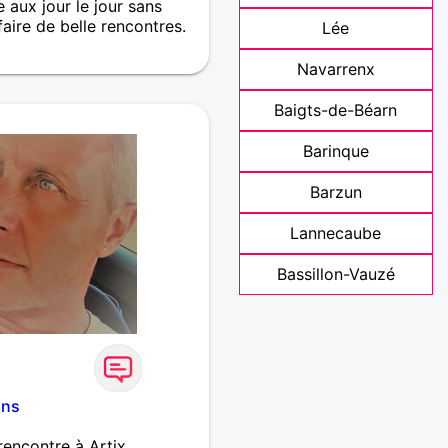
 aux jour le jour sans
faire de belle rencontres.
Lée
Navarrenx
Baigts-de-Béarn
Barinque
Barzun
Lannecaube
Bassillon-Vauzé
ans
rencontre à Artix