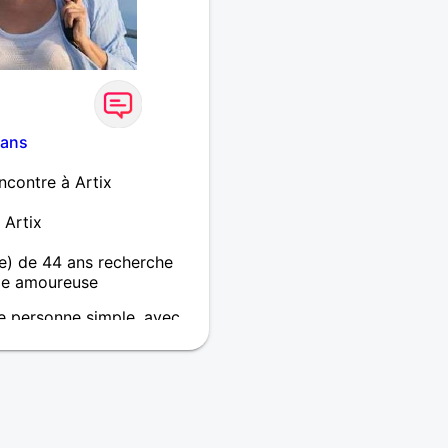
 ans
ncontre à Artix
 Artix
) de 44 ans recherche
e amoureuse
e personne simple, avec
housiaste, sereine, calme,
c plein de projets à faire