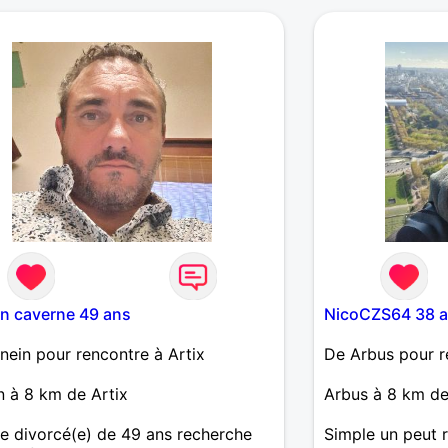
équivalent mascu
belle histoire. S
écrivez moi.
n caverne 49 ans
NicoCZS64 38 
ein pour rencontre à Artix
De Arbus pour r
 à 8 km de Artix
Arbus à 8 km de
 divorcé(e) de 49 ans recherche
Simple un peut r