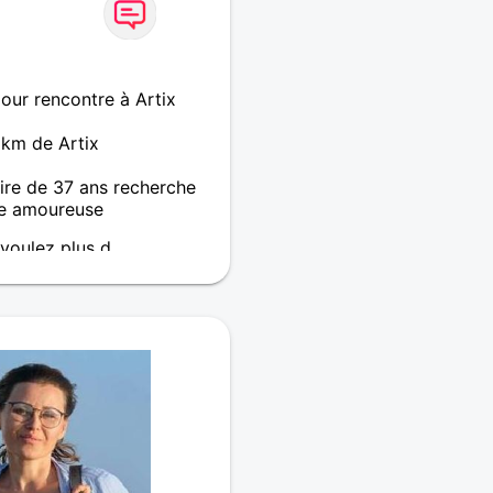
ur rencontre à Artix
km de Artix
re de 37 ans recherche
e amoureuse
 voulez plus d
 moi , contactez moi.