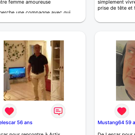
ntre femme amoureuse
simplement vivre
prise de tête et 
cherche une compagne avec qui
er mes passions, le voyage, le surf,
ife.
elescar 56 ans
Mustang64 59 
car pour rencontre à Artix
De Lescar pour 