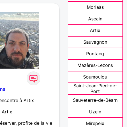
lin afin de partager une
Morlaàs
i mon profil vous interpelle
Ascain
Artix
Sauvagnon
Pontacq
Mazères-Lezons
Soumoulou
Saint-Jean-Pied-de-
ans
Port
Sauveterre-de-Béarn
encontre à Artix
 Artix
Uzein
éserver, profite de la vie
Mirepeix