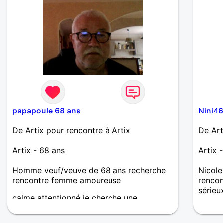
papapoule 68 ans
Nini46
De Artix pour rencontre à Artix
De Art
Artix - 68 ans
Artix 
Homme veuf/veuve de 68 ans recherche
Nicole
rencontre femme amoureuse
rencon
sérieu
calme attentionné je cherche une
personne qui me ressemble pour faire
pour un bout de chemin ensemble