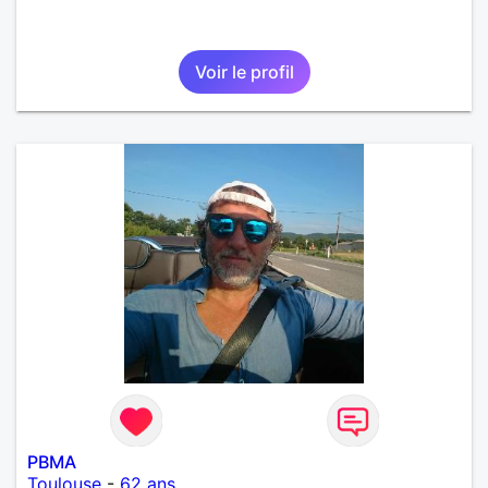
Voir le profil
PBMA
Toulouse
-
62 ans