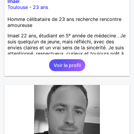
Imael
Toulouse
-
23 ans
Homme célibataire de 23 ans recherche rencontre
amoureuse
Imael 22 ans, étudiant en 5ᵉ année de médecine . Je
suis quelqu’un de jeune, mais réfléchi, avec des
envies claires et un vrai sens de la sincérité. Je suis
attentionné, respectueux, curieux et toujours prêt à
écouter. J’aime les discussions profondes, les
Voir le profil
moments simples qui restent en mémoire, et j’ai un
vrai sens de l’humour qui détend les situations. Je
suis attiré par les femmes mûres, celles qui ont de
l’expérience, de l’assurance et une élégance
naturelle. J’admire leur force tranquille, leur capacité
à aimer avec sincérité, et ce charme que seule la
maturité sait donner. Je cherche une relation basée
sur la complicité, le respect et la vraie connexion,
sans faux-semblants.