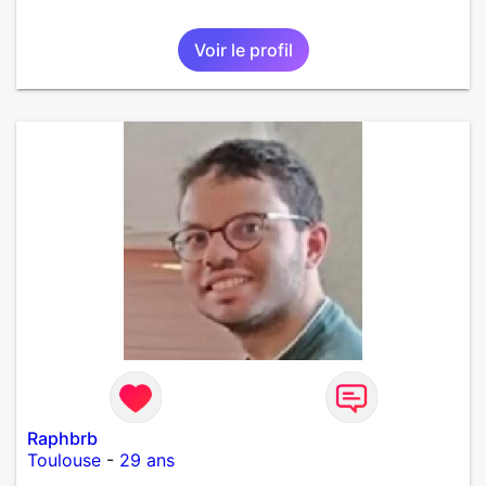
Voir le profil
Raphbrb
Toulouse
-
29 ans