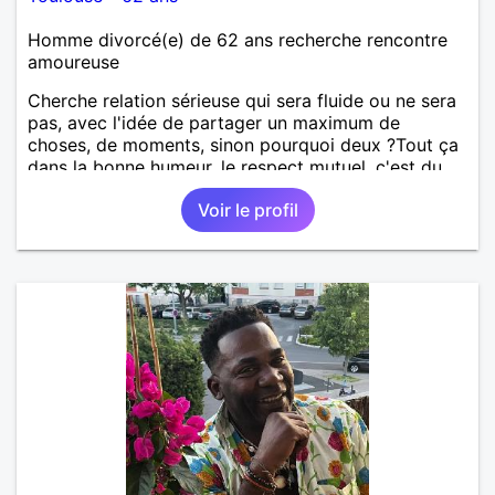
Homme divorcé(e) de 62 ans recherche rencontre
amoureuse
Cherche relation sérieuse qui sera fluide ou ne sera
pas, avec l'idée de partager un maximum de
choses, de moments, sinon pourquoi deux ?Tout ça
dans la bonne humeur, le respect mutuel, c'est du
sérieux tout ça, mais sans se prendre au sérieux.
Voir le profil
Jeu périlleux pour certains, impossible pour d'autres
, la vie elle même est si sérieuse s'il vous plaît,
personnes cherchant même involontairement les
complications à tout, passez mon profil. Vous voyez
le verre à moitié plein en permanence, goûtons le
ensemble...🤗