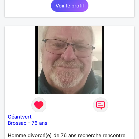
Voir le profil
moments conviviaux et agréables (voyages, sorties,
concerts, etc.) et pourquoi pas faire un bout de
chemin ensemble. Au programme: humour,
décontraction et authenticité. si ce projet vous
intéresse, n'hésitez pas à me contacter, je vous
répondrai avec joie.
Géantvert
Brossac
-
76 ans
Homme divorcé(e) de 76 ans recherche rencontre