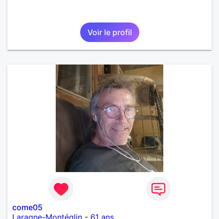
Voir le profil
come05
Laragne-Montéglin
-
61 ans