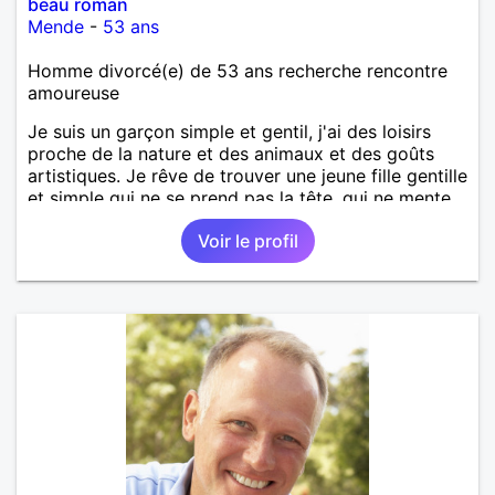
beau roman
Mende
-
53 ans
Homme divorcé(e) de 53 ans recherche rencontre
amoureuse
Je suis un garçon simple et gentil, j'ai des loisirs
proche de la nature et des animaux et des goûts
artistiques. Je rêve de trouver une jeune fille gentille
et simple qui ne se prend pas la tête, qui ne mente
pas,qui ne s'invente pas des histoires pour se faire
Voir le profil
briller, mais au contraire qu'elle soit naturelle et
modeste.