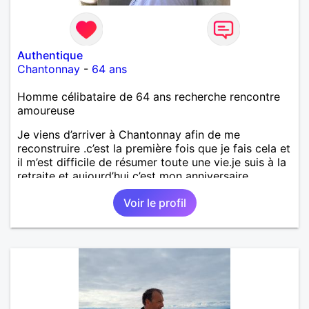
Authentique
Chantonnay
-
64 ans
Homme célibataire de 64 ans recherche rencontre
amoureuse
Je viens d’arriver à Chantonnay afin de me
reconstruire .c’est la première fois que je fais cela et
il m’est difficile de résumer toute une vie.je suis à la
retraite et aujourd’hui c’est mon anniversaire
!J’aimerais rencontrer quelqu’un qui partage les
Voir le profil
mêmes valeurs qui font de quelqu’un un être humain