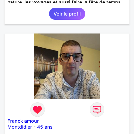
nature, les voyages et aussi faire la fête de temps
en temps ;-)Je suis papa d’un petit garçon de 7 ans
Voir le profil
dont je m’occupe en garde alternée. J’aime à peu
près tous les styles de musique. (Oui je suis pas
trop fan de Jul). Je fais du sport pour garder la
forme et plutôt agréable à regarder. (Enfin je le
pense en tout cas 😂)
Franck amour
Montdidier
-
45 ans