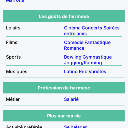
Les goûts de hermese
Loisirs
Cinéma
Concerts
Soirées
entre amis
Films
Comédie
Fantastique
Romance
Sports
Bowling
Gymnastique
Jogging/Running
Musiques
Latino
Rnb
Variétés
Profession de hermese
Métier
Salarié
Plus sur ma vie
Activité préférée
Se balader