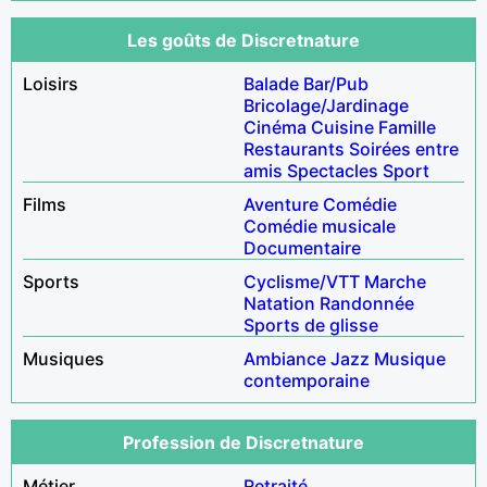
Les goûts de Discretnature
Loisirs
Balade
Bar/Pub
Bricolage/Jardinage
Cinéma
Cuisine
Famille
Restaurants
Soirées entre
amis
Spectacles
Sport
Films
Aventure
Comédie
Comédie musicale
Documentaire
Sports
Cyclisme/VTT
Marche
Natation
Randonnée
Sports de glisse
Musiques
Ambiance
Jazz
Musique
contemporaine
Profession de Discretnature
Métier
Retraité