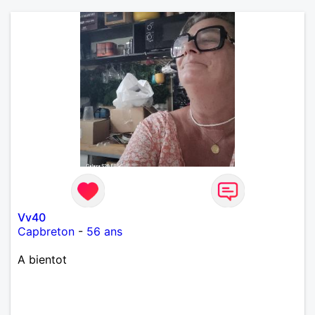
Vv40
Capbreton
-
56 ans
A bientot