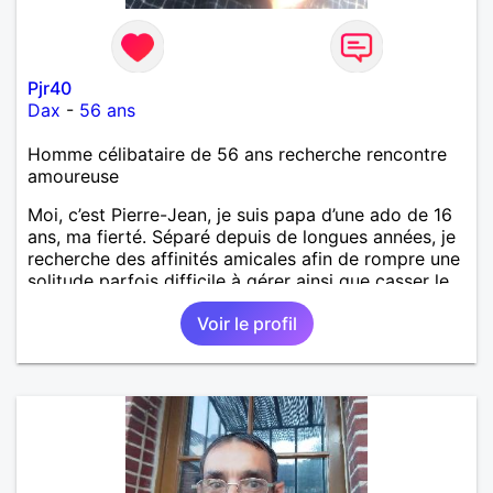
Pjr40
Dax
-
56 ans
Homme célibataire de 56 ans recherche rencontre
amoureuse
Moi, c’est Pierre-Jean, je suis papa d’une ado de 16
ans, ma fierté. Séparé depuis de longues années, je
recherche des affinités amicales afin de rompre une
solitude parfois difficile à gérer ainsi que casser le
vague à l’âme. L’amitié reste extrêmement
Voir le profil
importante à mes yeux mais peut se décliner en des
sentiments plus puissants. « Le temps fera son
œuvre » disait Arthur Schopenhauer, philosophe
allemand que j’adore. J’aime discuter sans pour
autant être trop locace. Je suis bourré de qualités
avec très peu de défauts. Je suis altruiste,
bienveillant, empathique, attentionné, honnête,
respectueux, doux de caractère et compréhensif : je