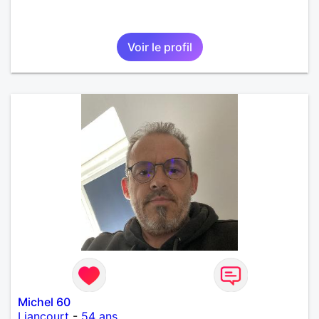
Voir le profil
Michel 60
Liancourt
-
54 ans