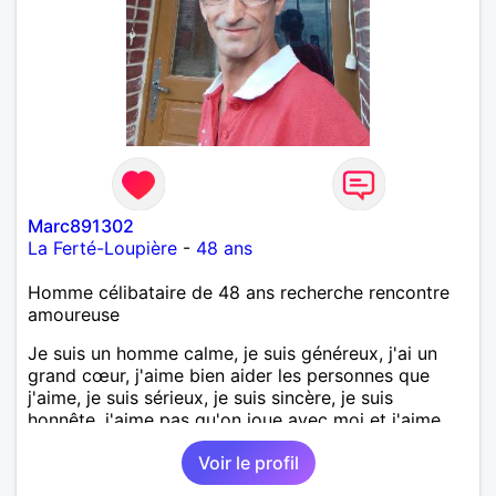
laisse « glisser » beaucoup de choses. Mais ne vous
m’éprenez pas Mesdames, si une personne que
j’aime me trahit une fois, il n’y aura pas de seconde
chance et je l’effacerai à « vitam eternam ».
Néanmoins, je suis un tout petit peu maniaque ainsi
qu’impatient. J’essaye de faire des efforts. Rien de
bien dramatique ! Du moins je le pense……Je suis un
homme facile à vivre. À vous si vous le souhaitez,
d’apprendre à me connaître davantage. J’en serai
ravi….A très bientôt je l’espère.
Marc891302
La Ferté-Loupière
-
48 ans
Homme célibataire de 48 ans recherche rencontre
amoureuse
Je suis un homme calme, je suis généreux, j'ai un
grand cœur, j'aime bien aider les personnes que
j'aime, je suis sérieux, je suis sincère, je suis
honnête, j'aime pas qu'on joue avec moi et j'aime
pas les mensonges. Je cherche une relation
Voir le profil
amoureuse et sérieuse.