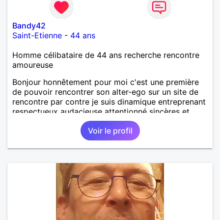
Bandy42
Saint-Etienne
-
44 ans
Homme célibataire de 44 ans recherche rencontre
amoureuse
Bonjour honnêtement pour moi c'est une première
de pouvoir rencontrer son alter-ego sur un site de
rencontre par contre je suis dinamique entreprenant
respectueux audacieuse attentionné sincères et
expressif et j' aime surtout les câlins et à les
Voir le profil
partager avec humour et amour bisous à+ à bientôt