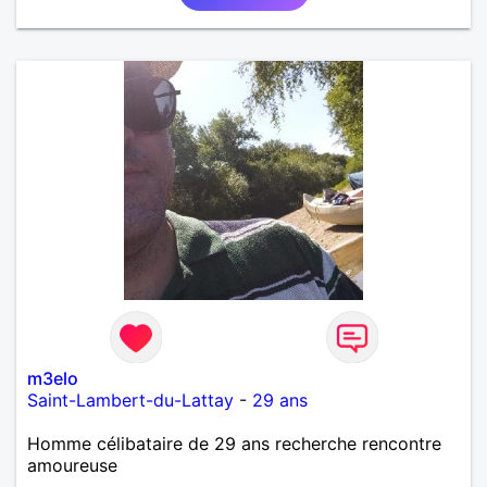
authentique avec qui partager de belles
expériences, construire une relation sérieuse basée
sur la confiance, le respect et la complicité. Si tu
apprécies les conversations sincères, les fous rires
et les personnes qui savent ce qu'elles veulent,
n'hésite pas à venir discuter. Au plaisir de faire
connaissance !
m3elo
Saint-Lambert-du-Lattay
-
29 ans
Homme célibataire de 29 ans recherche rencontre
amoureuse