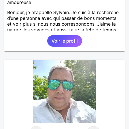
amoureuse
Bonjour, je m’appelle Sylvain. Je suis à la recherche
d’une personne avec qui passer de bons moments
et voir plus si nous nous correspondons. J’aime la
nature, les voyages et aussi faire la fête de temps
en temps ;-)Je suis papa d’un petit garçon de 7 ans
Voir le profil
dont je m’occupe en garde alternée. J’aime à peu
près tous les styles de musique. (Oui je suis pas
trop fan de Jul). Je fais du sport pour garder la
forme et plutôt agréable à regarder. (Enfin je le
pense en tout cas 😂)