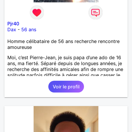
Pjr40
Dax
-
56 ans
Homme célibataire de 56 ans recherche rencontre
amoureuse
Moi, c’est Pierre-Jean, je suis papa d’une ado de 16
ans, ma fierté. Séparé depuis de longues années, je
recherche des affinités amicales afin de rompre une
solitude parfois difficile à gérer ainsi que casser le
vague à l’âme. L’amitié reste extrêmement
Voir le profil
importante à mes yeux mais peut se décliner en des
sentiments plus puissants. « Le temps fera son
œuvre » disait Arthur Schopenhauer, philosophe
allemand que j’adore. J’aime discuter sans pour
autant être trop locace. Je suis bourré de qualités
avec très peu de défauts. Je suis altruiste,
bienveillant, empathique, attentionné, honnête,
respectueux, doux de caractère et compréhensif : je