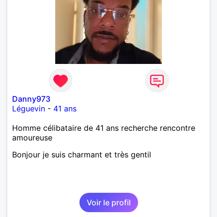
laisse « glisser » beaucoup de choses. Mais ne vous
m’éprenez pas Mesdames, si une personne que
j’aime me trahit une fois, il n’y aura pas de seconde
chance et je l’effacerai à « vitam eternam ».
Néanmoins, je suis un tout petit peu maniaque ainsi
qu’impatient. J’essaye de faire des efforts. Rien de
bien dramatique ! Du moins je le pense……Je suis un
homme facile à vivre. À vous si vous le souhaitez,
d’apprendre à me connaître davantage. J’en serai
ravi….A très bientôt je l’espère.
Danny973
Léguevin
-
41 ans
Homme célibataire de 41 ans recherche rencontre
amoureuse
Bonjour je suis charmant et très gentil
Voir le profil