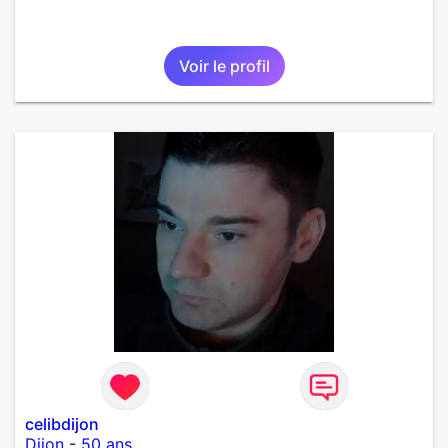
Voir le profil
celibdijon
Dijon
-
50 ans