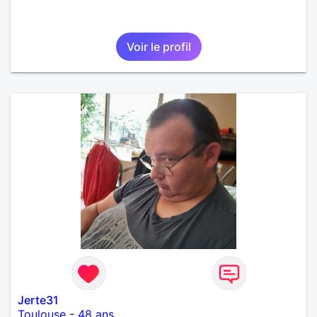
Voir le profil
Jerte31
Toulouse
-
48 ans